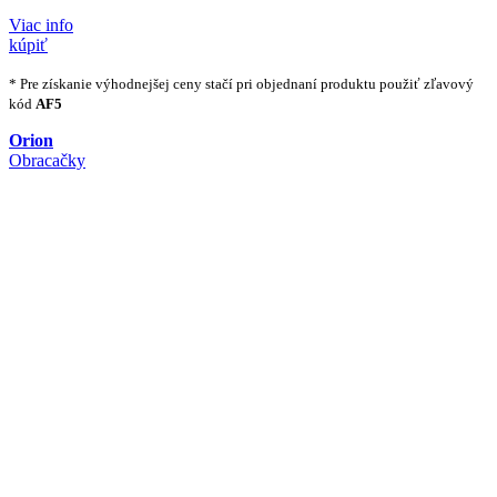
Viac info
kúpiť
* Pre získanie výhodnejšej ceny stačí pri objednaní produktu použiť zľavový
kód
AF5
Orion
Obracačky