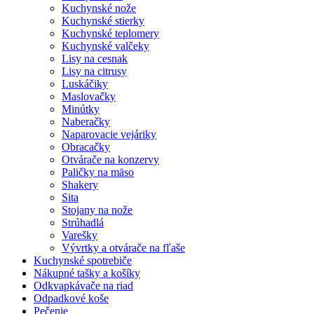
Kuchynské nože
Kuchynské stierky
Kuchynské teplomery
Kuchynské valčeky
Lisy na cesnak
Lisy na citrusy
Luskáčiky
Maslovačky
Minútky
Naberačky
Naparovacie vejáriky
Obracačky
Otvárače na konzervy
Paličky na mäso
Shakery
Sita
Stojany na nože
Strúhadlá
Varešky
Vývrtky a otvárače na fľaše
Kuchynské spotrebiče
Nákupné tašky a košíky
Odkvapkávače na riad
Odpadkové koše
Pečenie