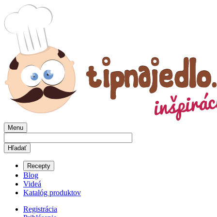
Menu
Recepty
Blog
Videá
Katalóg produktov
Registrácia