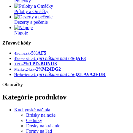
Polievky
Prílohy a Omáčky
Dezerty a pečenie
Nápoje
Zľavové kódy
-5%
AF5
4home.sk
-3€
(pri nákupe nad 60€)
AF3
4home.sk
-2%
TPD-BONUS
TPD
-2%
M24DG2
Market24.sk
-2€
(pri nákupe nad 55€)
ZLAVA2EUR
Herbetica
Obracačky
Kategórie produktov
Kuchynské náčinia
Brúsky na nože
Cedníky
Dosky na krájanie
Formy na ľad