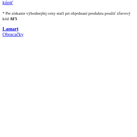
kúpiť
* Pre získanie výhodnejšej ceny stačí pri objednaní produktu použiť zľavový
kód
AF5
Lamart
Obracačky