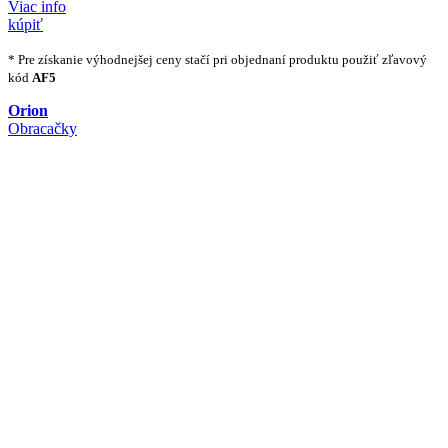
Viac info
kúpiť
* Pre získanie výhodnejšej ceny stačí pri objednaní produktu použiť zľavový
kód
AF5
Orion
Obracačky