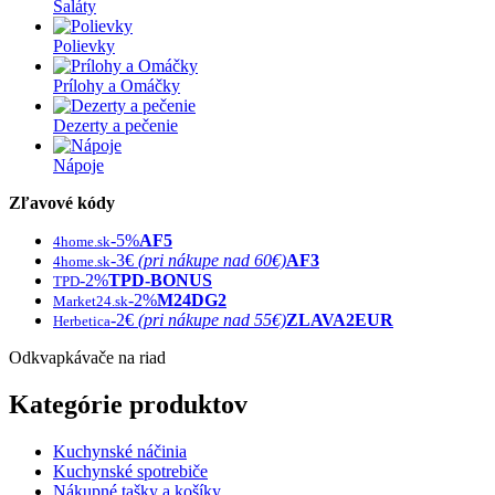
Šaláty
Polievky
Prílohy a Omáčky
Dezerty a pečenie
Nápoje
Zľavové kódy
-5%
AF5
4home.sk
-3€
(pri nákupe nad 60€)
AF3
4home.sk
-2%
TPD-BONUS
TPD
-2%
M24DG2
Market24.sk
-2€
(pri nákupe nad 55€)
ZLAVA2EUR
Herbetica
Odkvapkávače na riad
Kategórie produktov
Kuchynské náčinia
Kuchynské spotrebiče
Nákupné tašky a košíky