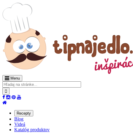
Menu
Recepty
Blog
Videá
Katalóg produktov