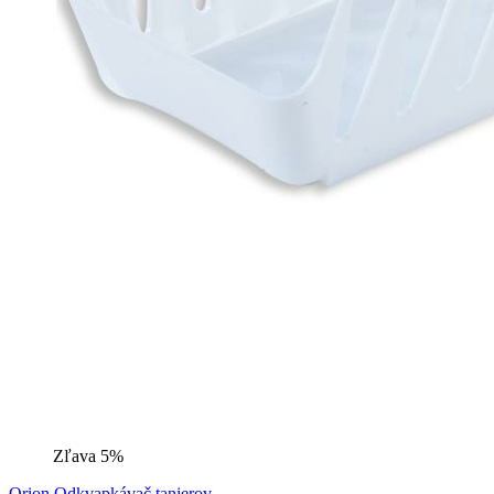
Zľava 5%
Orion Odkvapkávač tanierov