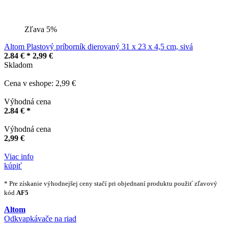
Zľava 5%
Altom Plastový príborník dierovaný 31 x 23 x 4,5 cm, sivá
2.84 € *
2,99 €
Skladom
Cena v eshope: 2,99 €
Výhodná cena
2.84 € *
Výhodná cena
2,99 €
Viac info
kúpiť
* Pre získanie výhodnejšej ceny stačí pri objednaní produktu použiť zľavový
kód
AF5
Altom
Odkvapkávače na riad