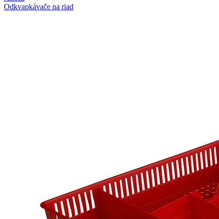
Odkvapkávače na riad