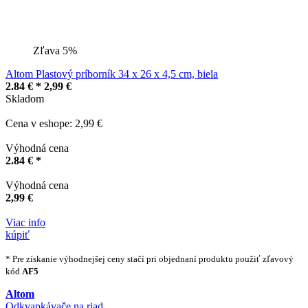
Zľava 5%
Altom Plastový príborník 34 x 26 x 4,5 cm, biela
2.84 € *
2,99 €
Skladom
Cena v eshope: 2,99 €
Výhodná cena
2.84 € *
Výhodná cena
2,99 €
Viac info
kúpiť
* Pre získanie výhodnejšej ceny stačí pri objednaní produktu použiť zľavový
kód
AF5
Altom
Odkvapkávače na riad