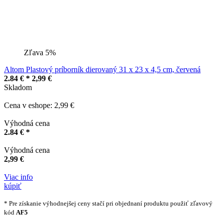
Zľava 5%
Altom Plastový príborník dierovaný 31 x 23 x 4,5 cm, červená
2.84 € *
2,99 €
Skladom
Cena v eshope: 2,99 €
Výhodná cena
2.84 € *
Výhodná cena
2,99 €
Viac info
kúpiť
* Pre získanie výhodnejšej ceny stačí pri objednaní produktu použiť zľavový
kód
AF5