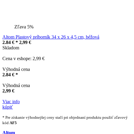
Zľava 5%
Altom Plastový príborník 34 x 26 x 4,5 cm, béžová
2.84 € *
2,99 €
Skladom
Cena v eshope: 2,99 €
Výhodná cena
2.84 € *
Výhodná cena
2,99 €
Viac info
kúpiť
* Pre získanie výhodnejšej ceny stačí pri objednaní produktu použiť zľavový
kód
AF5
Altom