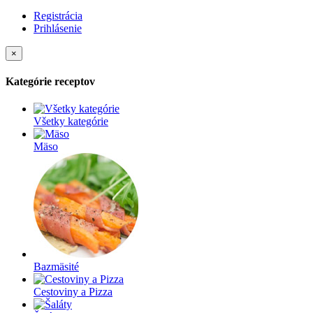
Registrácia
Prihlásenie
×
Kategórie receptov
Všetky kategórie
Mäso
Bazmäsité
Cestoviny a Pizza