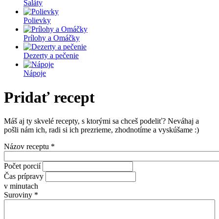
Šaláty
Polievky
Prílohy a Omáčky
Dezerty a pečenie
Nápoje
Pridať recept
Máš aj ty skvelé recepty, s ktorými sa chceš podeliť? Neváhaj a
pošli nám ich, radi si ich prezrieme, zhodnotíme a vyskúšame :)
Názov receptu
*
Počet porcií
Čas prípravy
v minutach
Suroviny
*