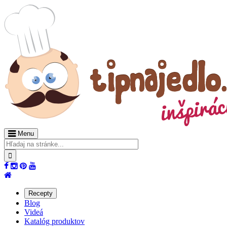
Menu
Recepty
Blog
Videá
Katalóg produktov