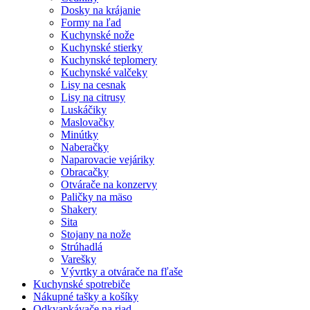
Dosky na krájanie
Formy na ľad
Kuchynské nože
Kuchynské stierky
Kuchynské teplomery
Kuchynské valčeky
Lisy na cesnak
Lisy na citrusy
Luskáčiky
Maslovačky
Minútky
Naberačky
Naparovacie vejáriky
Obracačky
Otvárače na konzervy
Paličky na mäso
Shakery
Sita
Stojany na nože
Strúhadlá
Varešky
Vývrtky a otvárače na fľaše
Kuchynské spotrebiče
Nákupné tašky a košíky
Odkvapkávače na riad