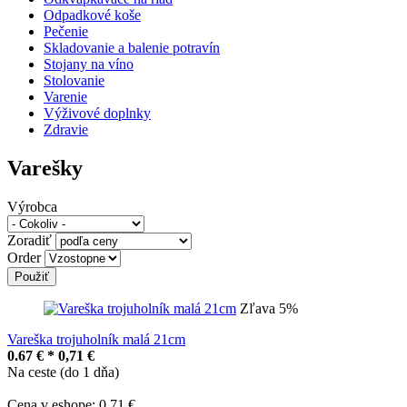
Odpadkové koše
Pečenie
Skladovanie a balenie potravín
Stojany na víno
Stolovanie
Varenie
Výživové doplnky
Zdravie
Varešky
Výrobca
Zoradiť
Order
Zľava 5%
Vareška trojuholník malá 21cm
0.67 € *
0,71 €
Na ceste (do 1 dňa)
Cena v eshope: 0,71 €