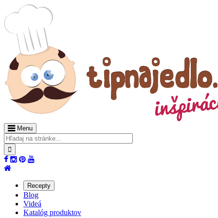
Menu
Recepty
Blog
Videá
Katalóg produktov