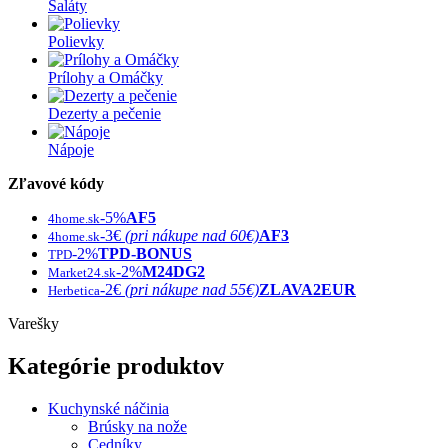
Šaláty
Polievky
Prílohy a Omáčky
Dezerty a pečenie
Nápoje
Zľavové kódy
-5%
AF5
4home.sk
-3€
(pri nákupe nad 60€)
AF3
4home.sk
-2%
TPD-BONUS
TPD
-2%
M24DG2
Market24.sk
-2€
(pri nákupe nad 55€)
ZLAVA2EUR
Herbetica
Varešky
Kategórie produktov
Kuchynské náčinia
Brúsky na nože
Cedníky