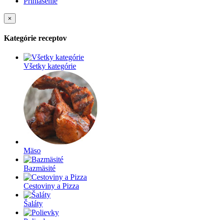
Prihlásenie
×
Kategórie receptov
Všetky kategórie
Mäso
Bazmäsité
Cestoviny a Pizza
Šaláty