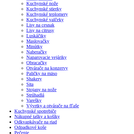
Kuchynské nože
Kuchynské stierky
Kuchynské teplomery
Kuchynské valčeky
Lisy na cesnak
Lisy na citrusy
Luskáčiky
Maslovačky
Minútky
Naberačky
Naparovacie vejáriky
Obracačky
Otvárače na konzervy
Paličky na mäso
Shakery
Sita
Stojany na nože
Strúhadlá
Varešky
Vývrtky a otvárače na fľaše
Kuchynské spotrebiče
Nákupné tašky a košíky
Odkvapkávače na riad
Odpadkové koše
Pečenie