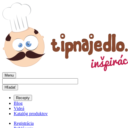
Menu
Recepty
Blog
Videá
Katalóg produktov
Registrácia