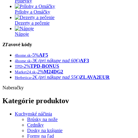
Polievky
Prílohy a Omáčky
Dezerty a pečenie
Nápoje
Zľavové kódy
-5%
AF5
4home.sk
-3€
(pri nákupe nad 60€)
AF3
4home.sk
-2%
TPD-BONUS
TPD
-2%
M24DG2
Market24.sk
-2€
(pri nákupe nad 55€)
ZLAVA2EUR
Herbetica
Naberačky
Kategórie produktov
Kuchynské náčinia
Brúsky na nože
Cedníky
Dosky na krájanie
Formy na ľad