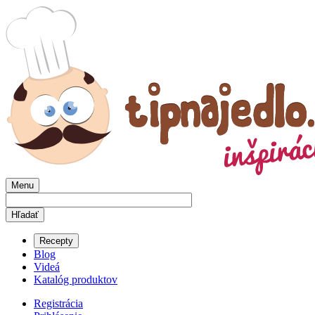
Menu
Recepty
Blog
Videá
Katalóg produktov
Registrácia