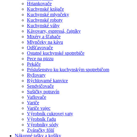
Hriankovače
Kuchynské krájače
Kuchynské mlynčeky
Kuchynské roboty
Kuchynské váhy
Kávovary, espressá, čajníky
Mixéry a šľahače
Mlynčeky na kávu
Odšťavovače
Ostatné kuchynské spotrebiče
Pece na pizzu
Pekáče
Príslušenstvo ku kuchynským spotrebičom
Ryžovary
Rýchlovarné kanvice
Sendvičovače
Sušičky potravín
Vaflovače
Variče
Variče vajec
Výrobník cukrovej vaty
Výrobník ľadu
Výrobníky sódy
Zváračky fólií
Nákupné tašky a košíky