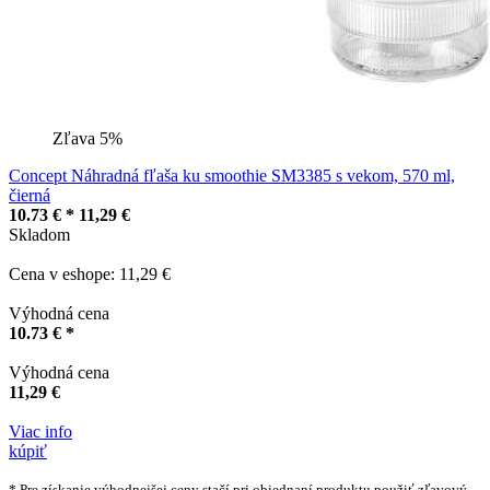
Zľava 5%
Concept Náhradná fľaša ku smoothie SM3385 s vekom, 570 ml,
čierná
10.73 € *
11,29 €
Skladom
Cena v eshope: 11,29 €
Výhodná cena
10.73 € *
Výhodná cena
11,29 €
Viac info
kúpiť
* Pre získanie výhodnejšej ceny stačí pri objednaní produktu použiť zľavový