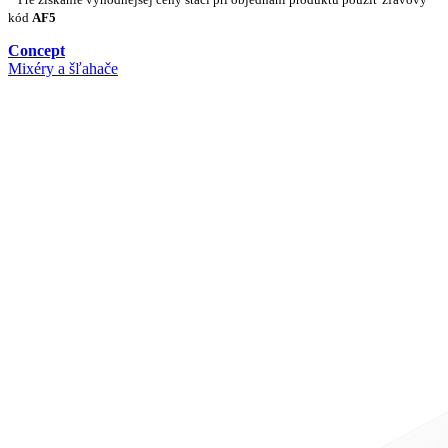
kód
AF5
Concept
Mixéry a šľahače