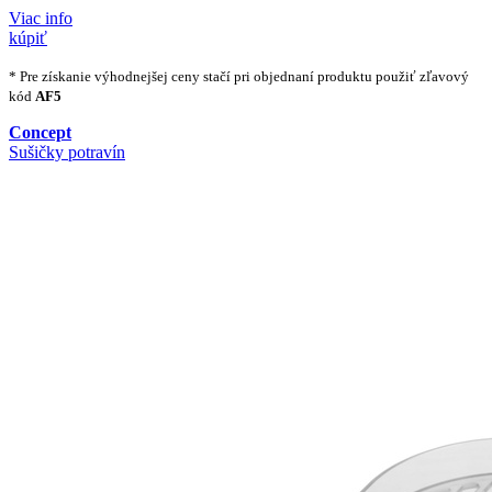
Viac info
kúpiť
* Pre získanie výhodnejšej ceny stačí pri objednaní produktu použiť zľavový
kód
AF5
Concept
Sušičky potravín