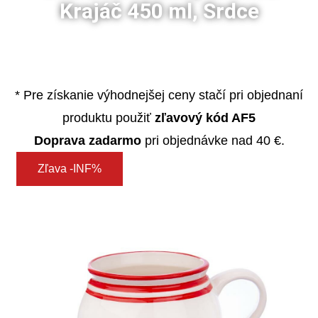
Krajáč 450 ml, Srdce
* Pre získanie výhodnejšej ceny stačí pri objednaní
produktu použiť
zľavový kód AF5
Doprava zadarmo
pri objednávke nad 40 €.
Zľava -INF%