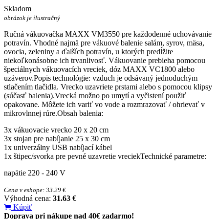
Skladom
obrázok je ilustračný
Ručná vákuovačka MAXX VM3550 pre každodenné uchovávanie
potravín. Vhodné najmä pre vákuové balenie salám, syrov, mäsa,
ovocia, zeleniny a ďalších potravín, u ktorých predĺžite
niekoľkonásobne ich trvanlivosť. Vákuovanie prebieha pomocou
špeciálnych vákuovacích vreciek, dóz MAXX VC1800 alebo
uzáverov.Popis technológie: vzduch je odsávaný jednoduchým
stlačením tlačidla. Vrecko uzavriete prstami alebo s pomocou klipsy
(súčasť balenia).Vrecká možno po umytí a vyčistení použiť
opakovane. Môžete ich variť vo vode a rozmrazovať / ohrievať v
mikrovlnnej rúre.Obsah balenia:
3x vákuovacie vrecko 20 x 20 cm
3x stojan pre nabíjanie 25 x 30 cm
1x univerzálny USB nabíjací kábel
1x štipec/svorka pre pevné uzavretie vreciekTechnické parametre:
napätie 220 - 240 V
Cena v eshope: 33.29 €
Výhodná cena:
31.63 €
Kúpiť
Doprava pri nákupe nad 40€ zadarmo!