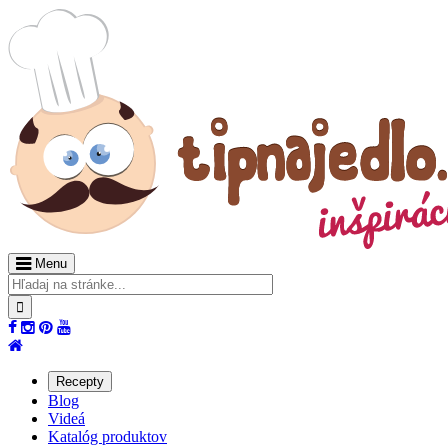
Menu
Recepty
Blog
Videá
Katalóg produktov