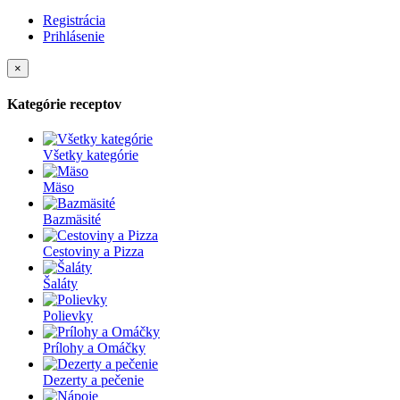
Registrácia
Prihlásenie
×
Kategórie receptov
Všetky kategórie
Mäso
Bazmäsité
Cestoviny a Pizza
Šaláty
Polievky
Prílohy a Omáčky
Dezerty a pečenie