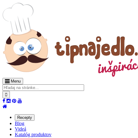
Menu
Recepty
Blog
Videá
Katalóg produktov