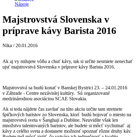
Nápoje
Majstrovstvá Slovenska v
príprave kávy Barista 2016
Nika / 20.01.2016
Ak aj vy milujete vôňu a chuť kávy, tak si určite nesmiete nenechať
ujsť majstrovstvá Slovenska v príprave kávy Barista 2016.
Majstrovstvá sa budú konať v Banskej Bystrici 23. – 24.01.2016
v Záhrade - Centre nezávislej kultúry. Sú organizované
medzinárodnou asociáciou SCAE Slovakia.
Ak si teda nájdete čas zavítať na túto akciu určite tam stretnete
špičkových baristov zo Slovenska, ktorí budú bojovať o miesto na
majstrovstvá sveta v Šanghaji a Dubline. Neuvidíte však len
množstvo talentovaných baristov, ale budete si môcť vychutnať aj
kávy z celého sveta a dostanete možnosť spoznať rôzne druhy káv.
Budete tiež môcť zistiť, čo vytvára ich jedinečnosť a kvalitu.