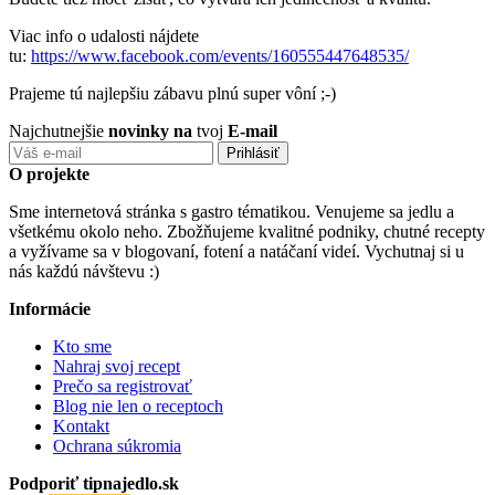
Viac info o udalosti nájdete
tu:
https://www.facebook.com/events/160555447648535/
Prajeme tú najlepšiu zábavu plnú super vôní ;-)
Najchutnejšie
novinky na
tvoj
E-mail
O projekte
Sme internetová stránka s gastro tématikou. Venujeme sa jedlu a
všetkému okolo neho. Zbožňujeme kvalitné podniky, chutné recepty
a vyžívame sa v blogovaní, fotení a natáčaní videí. Vychutnaj si u
nás každú návštevu :)
Informácie
Kto sme
Nahraj svoj recept
Prečo sa registrovať
Blog nie len o receptoch
Kontakt
Ochrana súkromia
Podporiť tipnajedlo.sk