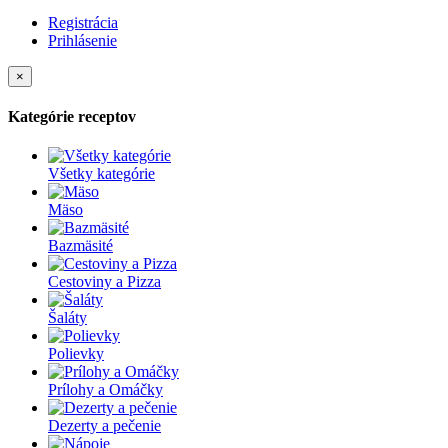
Registrácia
Prihlásenie
×
Kategórie receptov
Všetky kategórie
Mäso
Bazmäsité
Cestoviny a Pizza
Šaláty
Polievky
Prílohy a Omáčky
Dezerty a pečenie