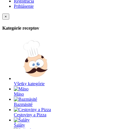
Registrácia
Prihlásenie
×
Kategórie receptov
Všetky kategórie
Mäso
Bazmäsité
Cestoviny a Pizza
Šaláty