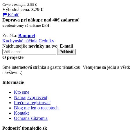
Cena v eshope: 3.99 €
Výhodná cena:
3.79 €
Kúpiť
Doprava pri nákupe nad 40€ zadarmo!
uvedené ceny sú vrátane DPH
Značka:
Banquet
Kuchynské náčinia
Cedníky
Najchutnejšie
novinky na
tvoj
E-mail
O projekte
Sme internetová stránka s gastro tématikou. Venujeme sa jedlu a všet
návštevu :)
Informácie
Kto sme
Nahraj svoj recept
Prečo sa registrovať
Blog nie len o receptoch
Kontakt
Ochrana súkromia
Podporiť tipnajedlo.sk